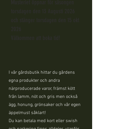
Musteriet öppnar för säsongen
torsdagen den 13 Augusti 2026
och stänger torsdagen den 15 okt
2026
Välkommen att boka tid!
I vår gårdsbutik hittar du gårdens
egna produkter och andra
närproducerade varor, främst kött
från lamm, nöt och gris men också
ägg, honung, grönsaker och vår egen
äppelmust såklart!
Du kan betala med kort eller swish