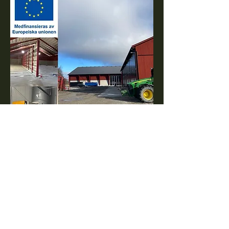
Biokol & Tork
Under
2023-2024
bygger vi en fossilfri