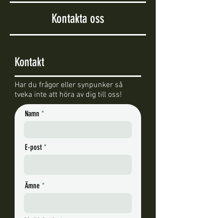
Kontakta oss
Kontakt
Har du frågor eller synpunker så
tveka inte att höra av dig till oss!​
Namn
E-post
Ämne