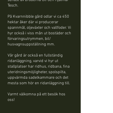
senast av bröderna Ulf och Hjalmar
Tesch.
På Kvarnnibble gård odlar vi ca 450
hektar åker där vi producerar
spannmål, oljeväxter och vallfoder. Vi
hyr också i viss mån ut bostäder och
förvaringsutrymmen, bil/
husvagnsuppställning mm.
Vår gård är också en fullständig
ridanläggning, varvid vi hyr ut
stallplatser har ridhus, ridbana, fina
uteridningsmöjligheter, spolspilta,
uppvärmda sadelkammare och det
mesta som hör en ridanläggning till.
Varmt välkomna på ett besök hos
oss!