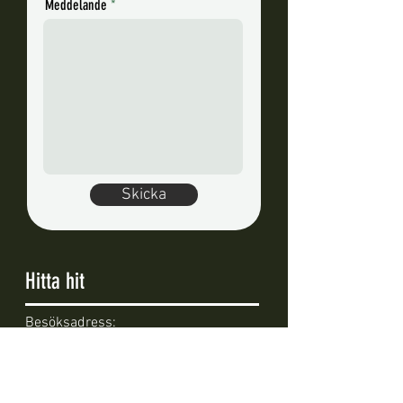
Meddelande
Skicka
Hitta hit
Besöksadress:
Karltomtavägen 2
19793 Bro