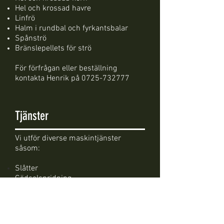
Hel och krossad havre
Linfrö
Halm i rundbal och fyrkantsbalar
Spånströ
Bränslepellets för strö
För förfrågan eller beställning
kontakta Henrik på
0725-732777
Tjänster
Vi utför diverse maskintjänster
såsom:
Slåtter
Gödselspridning
Betesputsning
Buskröjning
Trädfällning
Snöröjning o sandning i närområdet